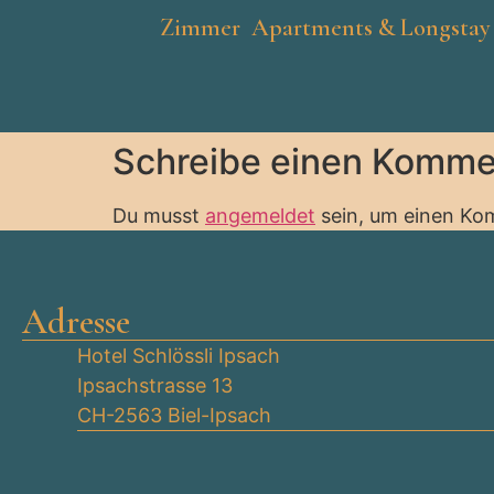
Zimmer
Apartments & Longstay
Schreibe einen Komme
Du musst
angemeldet
sein, um einen K
Adresse
Ho­tel Schlöss­li Ip­sach
Ip­sach­stras­se 13
CH-2563 Biel-Ip­sach