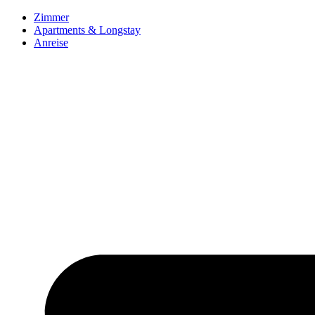
Zum
Zimmer
Inhalt
Apartments & Longstay
springen
Anreise